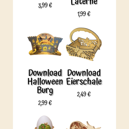
Laterne
3,99
€
1,99
€
Download
Download
Halloween
Eierschale
Burg
2,49
€
2,99
€