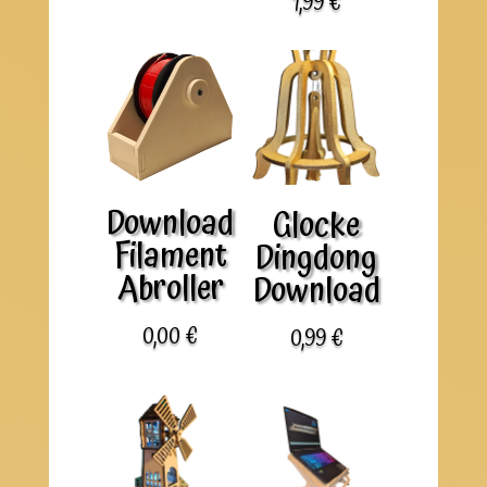
1,99
€
Download
Glocke
Filament
Dingdong
Abroller
Download
0,00
€
0,99
€