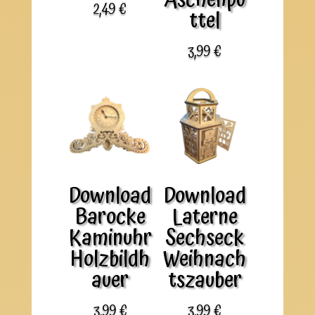
Aschenpu
2,49
€
ttel
3,99
€
Download
Download
Barocke
Laterne
Kaminuhr
Sechseck
Holzbildh
Weihnach
auer
tszauber
3,99
€
3,99
€