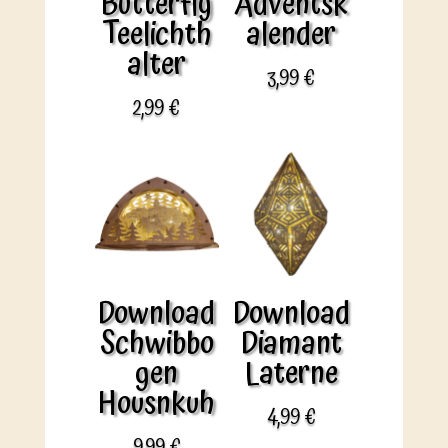
Butterfly
Adventsk
Teelichth
alender
alter
3,99
€
2,99
€
Download
Download
Schwibbo
Diamant
gen
Laterne
Housnkuh
4,99
€
9,99
€