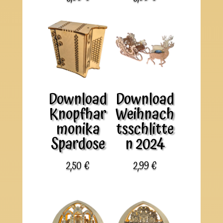
Download
Download
Knopfhar
Weihnach
monika
tsschlitte
Spardose
n 2024
2,50
€
2,99
€