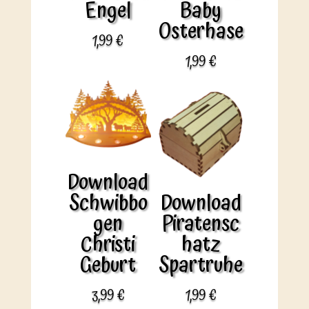
Engel
Baby
Osterhase
1,99
€
1,99
€
Download
Schwibbo
Download
gen
Piratensc
Christi
hatz
Geburt
Spartruhe
3,99
€
1,99
€