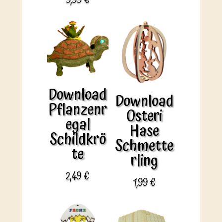
Download
Download
Pflanzenr
Osteri
egal
Hase
Schildkrö
Schmette
te
rling
2,49
€
1,99
€