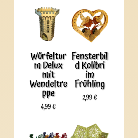
Würfeltur
Fensterbil
m Delux
d Kolibri
mit
im
Wendeltre
Frühling
ppe
2,99
€
4,99
€