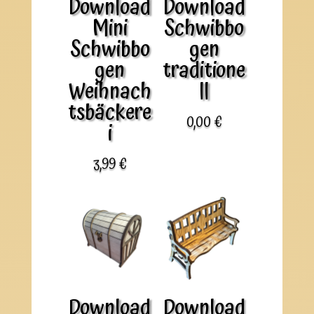
Download
Download
Mini
Schwibbo
Schwibbo
gen
gen
traditione
Weihnach
ll
tsbäckere
0,00
€
i
3,99
€
Download
Download