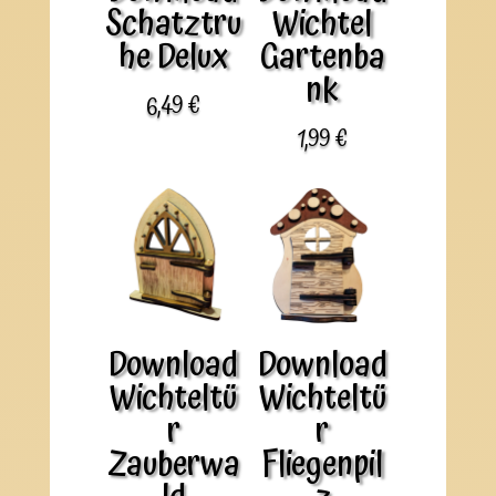
Schatztru
Wichtel
he Delux
Gartenba
nk
6,49
€
1,99
€
Download
Download
Wichteltü
Wichteltü
r
r
Zauberwa
Fliegenpil