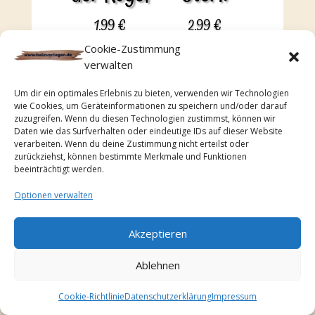
1,99
€
2,99
€
Cookie-Zustimmung
verwalten
Um dir ein optimales Erlebnis zu bieten, verwenden wir Technologien
wie Cookies, um Geräteinformationen zu speichern und/oder darauf
zuzugreifen. Wenn du diesen Technologien zustimmst, können wir
Daten wie das Surfverhalten oder eindeutige IDs auf dieser Website
verarbeiten. Wenn du deine Zustimmung nicht erteilst oder
zurückziehst, können bestimmte Merkmale und Funktionen
Download
Download
beeinträchtigt werden.
Duchgedr
3D
Optionen verwalten
ehter
Starlight
Weihnach
Akzeptieren
2,49
€
tsbaum
Ablehnen
3,99
€
Cookie-Richtlinie
Datenschutzerklärung
Impressum