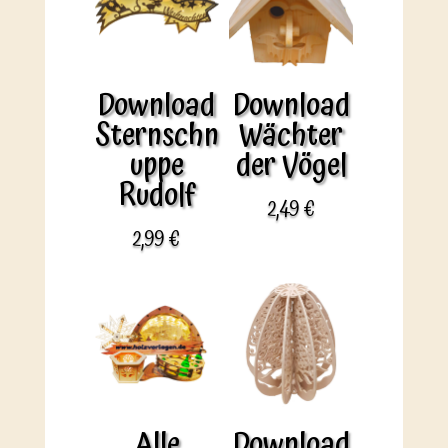
Download
Download
Sternschn
Wächter
uppe
der Vögel
Rudolf
2,49
€
2,99
€
Alle
Download