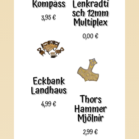
Kompass
Lenkradti
sch 12mm
3,95
€
Multiplex
0,00
€
Eckbank
Landhaus
Thors
4,99
€
Hammer
Mjölnir
2,99
€