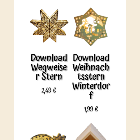
Download
Download
Wegweise
Weihnach
r Stern
tsstern
Winterdor
2,49
€
f
1,99
€