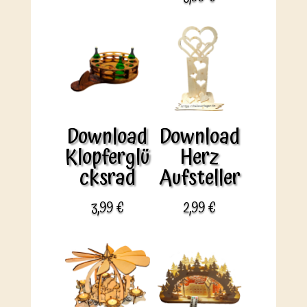
Download
Download
Klopferglü
Herz
cksrad
Aufsteller
3,99
€
2,99
€