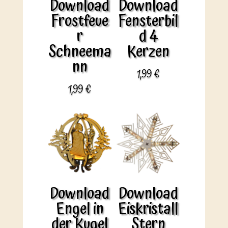
Download
Download
Frostfeue
Fensterbil
r
d 4
Schneema
Kerzen
nn
1,99
€
1,99
€
Download
Download
Engel in
Eiskristall
der Kugel
Stern