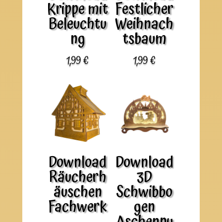
Krippe mit
Festlicher
Beleuchtu
Weihnach
ng
tsbaum
1,99
€
1,99
€
Download
Download
Räucherh
3D
äuschen
Schwibbo
Fachwerk
gen