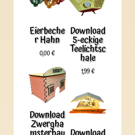
Eierbeche
Download
r Hahn
5-eckige
Teelichtsc
0,00
€
hale
1,99
€
Download
Zwergha
msterhau
Download