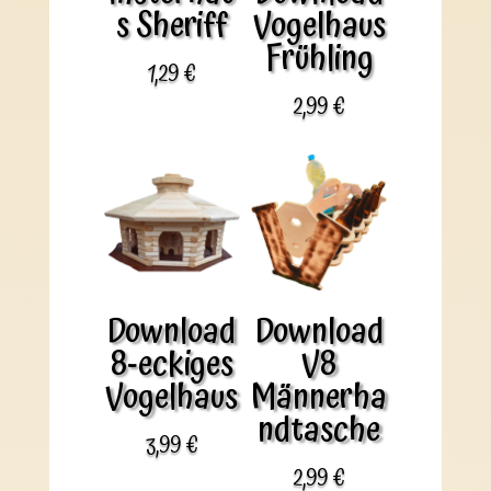
s Sheriff
Vogelhaus
Frühling
1,29
€
2,99
€
Download
Download
8-eckiges
V8
Vogelhaus
Männerha
ndtasche
3,99
€
2,99
€