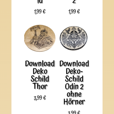
ld
z
1,99
€
1,99
€
Download
Download
Deko
Deko-
Schild
Schild
Thor
Odin 2
ohne
3,99
€
Hörner
3,99
€