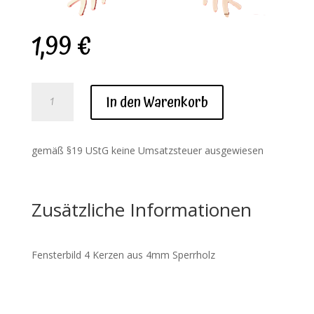
1,99
€
Download
In den Warenkorb
Fensterbild
4
Kerzen
gemäß §19 UStG keine Umsatzsteuer ausgewiesen
Menge
Zusätzliche Informationen
Fensterbild 4 Kerzen aus 4mm Sperrholz