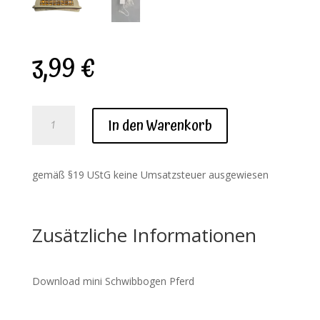
3,99
€
Download
In den Warenkorb
Mini
Schwibbogen
Pferd
gemäß §19 UStG keine Umsatzsteuer ausgewiesen
Menge
Zusätzliche Informationen
Download mini Schwibbogen Pferd